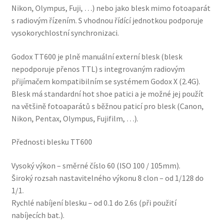
Nikon, Olympus, Fuji, …) nebo jako blesk mimo fotoaparát
s radiovým řízením. S vhodnou řídící jednotkou podporuje
vysokorychlostní synchronizaci.
Godox TT600 je plně manuální externí blesk (blesk
nepodporuje přenos TTL) s integrovaným radiovým
přijímačem kompatibilním se systémem Godox X (2.4G).
Blesk má standardní hot shoe patici a je možné jej použít
na většině fotoaparátů s běžnou paticí pro blesk (Canon,
Nikon, Pentax, Olympus, Fujifilm, …).
Přednosti blesku TT600
Vysoký výkon – směrné číslo 60 (ISO 100 / 105mm).
Široký rozsah nastavitelného výkonu 8 clon – od 1/128 do
1/1.
Rychlé nabíjení blesku – od 0.1 do 2.6s (při použití
nabíjecích bat.).