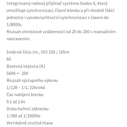
Integrovaný radiový přijímač systému Godox X, který
umožňuje synchronizaci, řízení blesku a při vhodné řídící
jednotce i vysokorychlostní synchronizaci s časem do
1/8000s.
Rozsah ohniskové vzdáleností od 20 do 200 s manuálním
nastavením.
Směrné číslo (m , ISO 100 / 105m
60
Barevná teplota (K)
5600 +- 200
Rozsah výstupního výkonu
1/128 – 1/1, 22kroků
Čas nabíjení blesku
0.1 až 2.6s
Doba hoření záblesku
1/300 až 1/20000s
Vertikálně otočná hlava