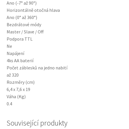
Ano (-7° až 90°)
Horizontálně otočná hlava
Ano (0° až 360°)
Bezdrátové módy
Master / Slave / Off
Podpora TTL
Ne
Napájení
4ks AA baterií
Počet záblesků na jedno nabití
až 320
Rozměry (cm)
6,4 x 7,6 x 19
Váha (Kg)
0.4
Související produkty