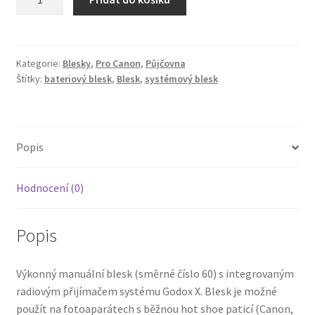
TT600
množství
Kategorie:
Blesky
,
Pro Canon
,
Půjčovna
Štítky:
bateriový blesk
,
Blesk
,
systémový blesk
Popis
Hodnocení (0)
Popis
Výkonný manuální blesk (směrné číslo 60) s integrovaným
radiovým přijímačem systému Godox X. Blesk je možné
použít na fotoaparátech s běžnou hot shoe paticí (Canon,